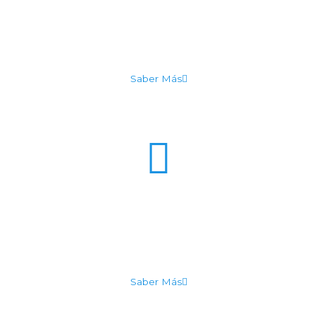
Resolver los problemas de contaminación
primaria y secundaria en los sistemas hidráulicos
Saber Más
Low Cost
It elit tellus, luctus nec ullamcorper mattis,
pulvinar dapibus leo.
Saber Más