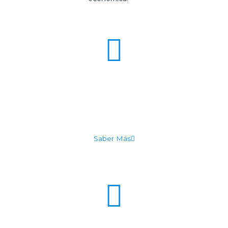
Filtros Para Agua
Obtenga agua de la mejor calidad y
conservando sus características minerales
Saber Más
Filtros Para Aceite