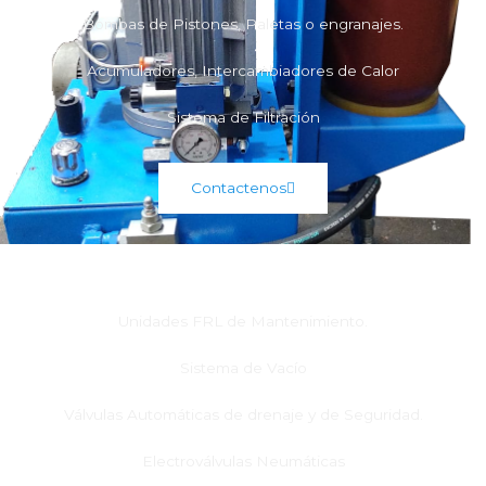
Bombas de Pistones, Paletas o engranajes.
Acumuladores, Intercambiadores de Calor
Sistema de Filtración
Contactenos
Sistemas Neumáticos
Unidades FRL de Mantenimiento.
Sistema de Vacío
Válvulas Automáticas de drenaje y de Seguridad.
Electroválvulas Neumáticas